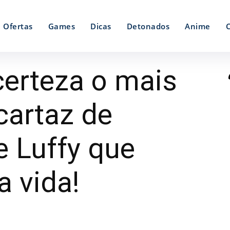
Ofertas
Games
Dicas
Detonados
Anime
certeza o mais
 cartaz de
e Luffy que
a vida!