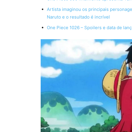
Artista imaginou os principais persona
Naruto e o resultado é incrível
One Piece 1026 – Spoilers e data de la