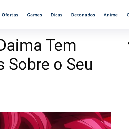
Ofertas
Games
Dicas
Detonados
Anime
 Daima Tem
s Sobre o Seu