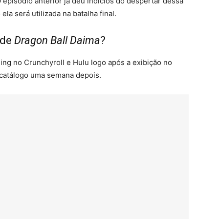
O episódio anterior já deu indícios do despertar dessa
la será utilizada na batalha final.
 de
Dragon Ball Daima
?
ing no Crunchyroll e Hulu logo após a exibição no
o catálogo uma semana depois.