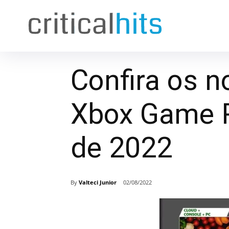
Confira os n
Xbox Game 
de 2022
By
Valteci Junior
02/08/2022