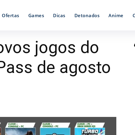
Ofertas
Games
Dicas
Detonados
Anime
ovos jogos do
Pass de agosto