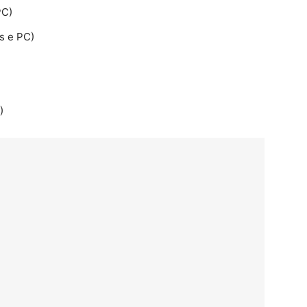
PC)
s e PC)
)