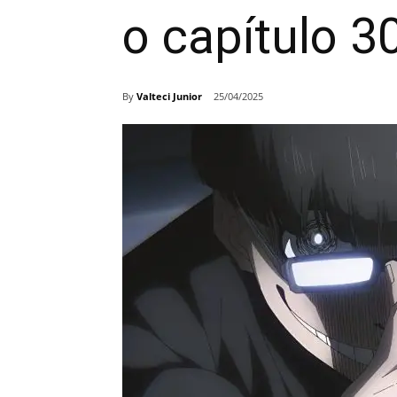
o capítulo 
By
Valteci Junior
25/04/2025