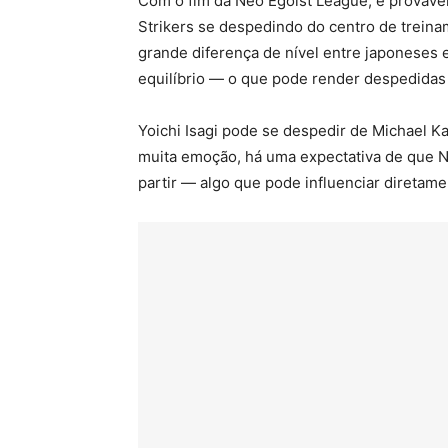
Com o fim da Neo Egoist League, é prováve
Strikers se despedindo do centro de trein
grande diferença de nível entre japoneses 
equilíbrio — o que pode render despedidas s
Yoichi Isagi pode se despedir de Michael K
muita emoção, há uma expectativa de que No
partir — algo que pode influenciar diretame