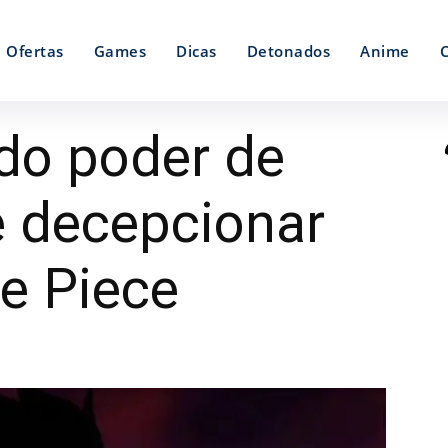
Ofertas
Games
Dicas
Detonados
Anime
 do poder de
 decepcionar
e Piece