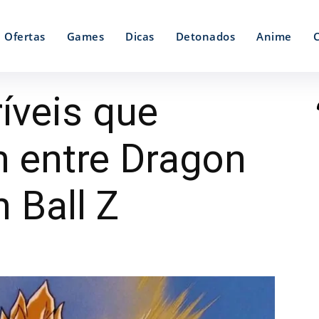
Ofertas
Games
Dicas
Detonados
Anime
ríveis que
 entre Dragon
n Ball Z