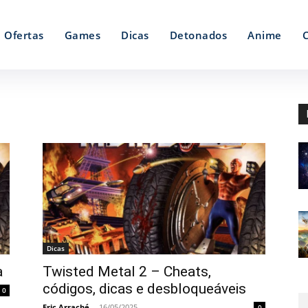
Ofertas
Games
Dicas
Detonados
Anime
Dicas
a
Twisted Metal 2 – Cheats,
códigos, dicas e desbloqueáveis
0
Eric Arraché
-
16/05/2025
0